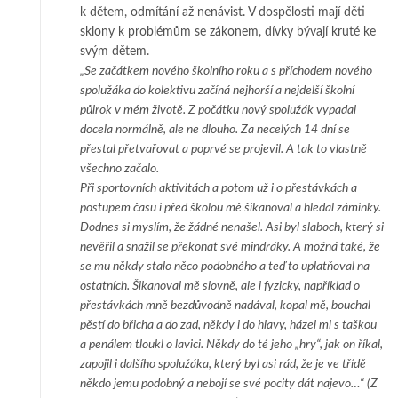
k dě­tem, odmítání až nenávist. V dospělosti mají děti
sklo­ny k problémům se zá­ko­nem, dívky bývají kruté ke
svým dětem.
„Se začátkem nového školního roku a s příchodem nového
spolužáka do kolektivu začíná ne­j­hor­­ší a nejdelší školní
půlrok v mém životě. Z počátku nový spolužák vypadal
docela nor­mál­ně, ale ne dlou­­­­ho. Za necelých 14 dní se
přestal přetvařovat a poprvé se projevil. A tak to vlast­ně
všec­hno za­ča­lo.
Při sportovních aktivitách a potom už i o přestávkách a
postupem času i před školou mě ši­ka­no­­­val a hledal záminky.
Dodnes si myslím, že žádné nenašel. Asi byl slaboch, který si
nevěřil a sna­­­žil se pře­konat své mindráky. A možná také, že
se mu někdy stalo něco podobného a teď to upla­t­ňo­val na
ostat­ních. Šikanoval mě slovně, ale i fyzicky, například o
přestávkách mně bez­­­dů­vod­ně na­dával, ko­pal mě, bouchal
pěstí do břicha a do zad, někdy i do hlavy, házel mi s taš­kou
a pe­ná­lem tloukl o la­vici. Někdy do té jeho „hry“, jak on říkal,
zapojil i dalšího spo­lu­žá­ka, který byl asi rád, že je ve tří­dě
někdo jemu podobný a nebojí se své pocity dát najevo…“
(Z