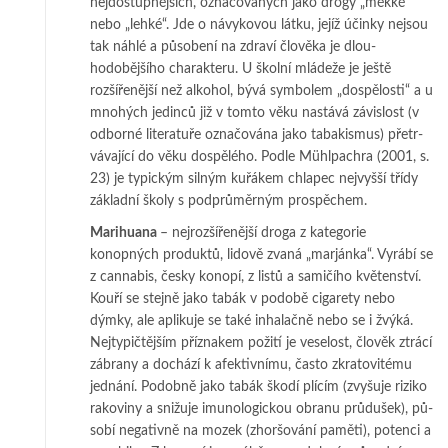
nejdostupnějších, označovaných jako drogy „měkké“
nebo „leh­ké“. Jde o ná­vykovou látku, jejíž účinky nejsou
tak náhlé a působení na zdraví člo­věka je dlou­
hodobějšího charakteru. U školní mládeže je ještě
rozšířenější než alkohol, bý­vá symbolem „dospělosti“ a u
mnohých jedinců již v tomto věku na­stává závislost (v
odborné literatuře označována jako tabakismus) pře­tr­
vá­va­jící do věku dos­pě­lé­ho. Podle Mühlpachra (2001, s.
23) je typickým silným ku­řákem chlapec nej­vyš­ší třídy
základní školy s podprůměrným prospěchem.
Marihuana
– nejrozšířenější droga z kategorie
konopných produktů, lidově zva­ná „mar­jánka“. Vyrábí se
z cannabis, česky konopí, z listů a samičího kvě­ten­ství.
Kou­ří se stejně jako tabák v podobě cigarety nebo
dýmky, ale aplikuje se také in­ha­lačně nebo se i žvýká.
Nejtypičtějším příznakem požití je veselost, člo­věk ztrácí
zá­brany a dochází k afektivnímu, často zkratovitému
jednání. Po­dob­ně jako tabák ško­dí plícím (zvyšuje riziko
rakoviny a snižuje imunologickou obra­nu průdušek), pů­
sobí negativně na mozek (zhoršování paměti), potenci a