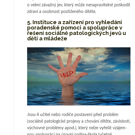
o vel­mi závažný jev, který mů­že nenapravitelně poškodit
zdraví a osobnost pos­ti­ženého dítěte.
5. Instituce a zařízení pro vyhledání
poradenské pomoci a spo­lu­práce v
řešení sociálně patologických jevů u
dětí a mládeže
Jsou-li učitel nebo rodiče postaveni před problém
(sociálně patologické pro­­je­vy a chování dítěte, závislosti,
výchovné problémy apod.), který nelze vy­řešit vzá­jem­
nou spoluprácí na úrovni rodina-škola (včetně