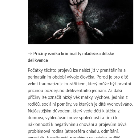
→
Příčiny vzniku kriminality mládeže a dětské
delikvence
Počátky těchto projevů lze nalézt již v prenátálním a
perinatálním období vý­­vo­je člověka. Porod je pro dítě
velmi traumatizujícím zážitkem, který může být pr­vot­ní
příčinou pozdějšího delikventního jednání. Za další
příčiny lze o­zna­čit nízký věk matky, výchovu jedním z
rodičů, sociální poměry, ve kterých je dí­tě vy­cho­vá­vá­no.
Nejčastějším důvodem, který vede děti k útěku z
domova, vy­hledávání nové spo­lečnosti a tím i k
náklonnosti k negativnímu chování a pro­jevům bývá
pro­blé­mo­vá rodina (atmosféra chladu, odmítání,