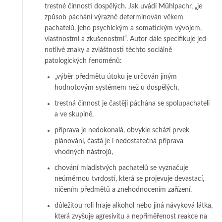
trestné činnosti dospělých. Jak uvádí Mühl­­pa­chr, „je
způsob páchání výrazně determinován věkem
pachatelů, jeho psy­chickým a somatickým vývojem,
vlastnostmi a zkušenostmi“. Autor dále spe­cifikuje jed­
no­tli­vé znaky a zvláštnosti těchto sociálně
patologických fe­no­mé­nů:
„výběr předmětu útoku je určován jiným
hodnotovým systémem než u dos­pě­lých,
trestná činnost je častěji páchána se spolupachateli
a ve skupině,
příprava je nedokonalá, obvykle schází prvek
plánování, častá je i ne­dos­ta­teč­ná pří­prava
vhodných nástrojů,
chování mladistvých pachatelů se vyznačuje
neúměrnou tvrdostí, která se pro­­je­vu­je devastací,
ničením předmětů a znehodnocením zařízení,
důležitou roli hraje alkohol nebo jiná návyková látka,
která zvyšuje a­gre­si­vi­tu a ne­přiměřenost reakce na