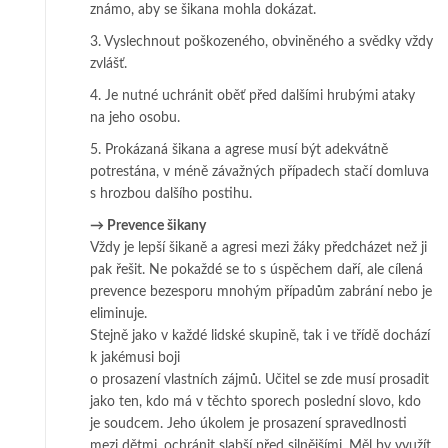
známo, aby se šikana mohla do­ká­zat.
3. Vyslechnout poškozeného, obviněného a svědky vždy
zvlášť.
4. Je nutné uchránit oběť před dalšími hrubými ataky
na jeho osobu.
5. Prokázaná šikana a agrese musí být adekvátně
potrestána, v méně závažných pří­padech stačí domluva
s hrozbou dalšího postihu.
→
Prevence šikany
Vždy je lepší šikaně a agresi mezi žáky předcházet než ji
pak řešit. Ne po­kaž­dé se to s úspěchem daří, ale cílená
prevence bezesporu mnohým případům zabrání ne­­bo je
eliminuje.
Stejně jako v každé lidské skupině, tak i ve třídě dochází
k jakémusi boji
o pro­­sazení vlastních zájmů. Učitel se zde musí prosadit
jako ten, kdo má v těchto spo­­rech poslední slovo, kdo
je soudcem. Jeho úkolem je prosazení spravedlnosti
me­­zi dětmi, ochránit slabší před silnějšími. Měl by využít