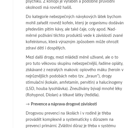
psy­chiku. Z konopí je vy­ráběn a podobné průvodní
okolnosti má rovněž hašiš.
Do kategorie nebezpečných návykových látek bychom
mohli zařadit rovněž ko­fein, který je organismu dodáván
především pitím kávy, ale také čaje, coly apod. Nad­
měrné požívání těchto produktů vede k závislosti zvané
ko­feinismus, která vý­raz­ným způsobem může ohrozit
zdraví dětí i dospělých.
Mezi další drogy, mezi mládeží méně užívané, ale o to
pro tuto věkovou sku­­pi­nu nebezpečnější, řadíme opiáty,
získávané z nezralých makovic opiového má­ku (he­roin v
nejrůznějších podobách nebo tzv. „braun“), drogy
stimulační (ko­kain, am­fetamin, pervitin) a halucinogeny
(LSD, houba lysohlávka). Zneu­ží­vá­ny bývají mno­hé léky
(Rohypnol, Diolan) a těkavé látky (ředidla).
→
Prevence a náprava drogové závislosti
Drogovou prevenci na školách i v rodině je třeba
provádět komplexně a sys­­te­ma­ticky s důrazem na
prevenci primární. Zvláštní důraz je třeba v sys­té­mu