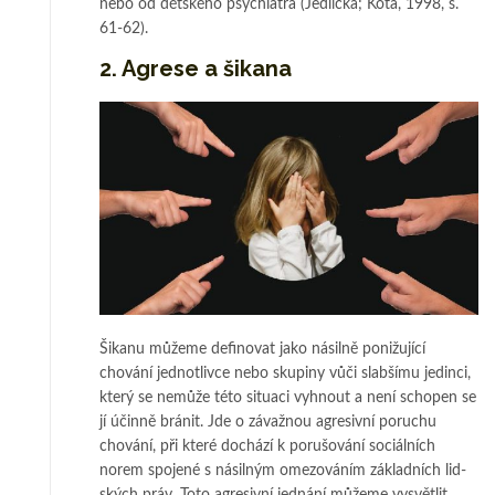
nebo od dět­s­ké­ho psychiatra (Jed­­lička; Koťa, 1998, s.
61-62).
2. Agrese a šikana
Šikanu můžeme definovat jako násilně ponižující
chování jednotlivce nebo sku­­­piny vůči slabšímu jedinci,
který se nemůže této situaci vyhnout a není scho­pen se
jí účinně bránit. Jde o závažnou agresivní poruchu
chování, při které do­chá­zí k po­­rušování sociálních
norem spojené s násilným omezováním základních lid­­
ských práv. Toto agresivní jednání můžeme vysvětlit