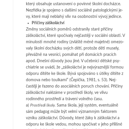
který obsahuje ustanovení o po­vinné školní docházce.
Nezřídka je spojeno s dalšími sociálně patologickými je­
vy, které mají neblahý vliv na osobnostní vývoj jedince.
Příčiny záškoláctví
Změny sociálních poměrů odstranily staré příčiny
záškoláctví, které spo­čí­valy nej­­čas­­tě­ji v sociální oblasti. V
minulosti mnohé rodiny (zvláště méně ma­jetné) ome­­zo­­
valy škol­ní docházku svých dětí, protože děti musely,
převážně na ves­nic­i, po­­má­hat při do­mácích pracích
apod. Dnešní důvody jsou jiné. V učeb­ni­ci dět­­s­ké psy­
chia­trie se uvá­dí, že „záškoláctví je nejvýraznější formou
odporu dí­­tě­te ke škole. Bý­vá spo­jo­vá­no s útěky dítěte z
domova nebo toulkami“ (Če­pič­­ka, 1981, s. 53). Nej­
častěji je řa­zeno do asociálních poruch chování. Pří­či­ny
zá­­­ško­lác­tví nalézáme v pro­středí školy, ve vlivu
rodinného prostředí a trávení vol­­ného času.
a)
Prostředí školy
.
Sama škola, její systém, eventuálně
sám pedagog může být vel­­mi vý­z­­­namným fak­to­rem
vzniku záškoláctví. Důvody, které žáky k zá­ško­láctví a
od­poru ke škole ve­dou, mo­hou spočívat v jeho přílišné