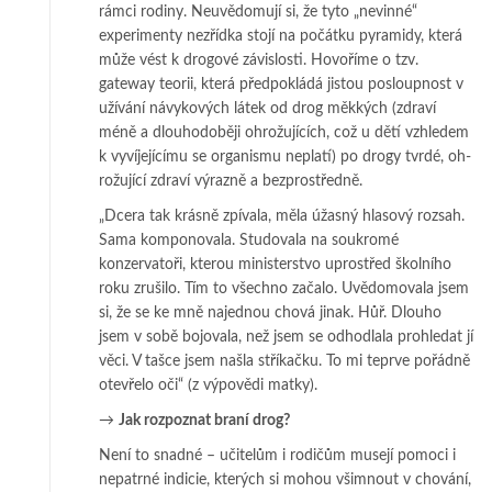
rámci rodiny. Neuvědomují si, že ty­to „nevinné“
experimenty nezřídka stojí na počátku pyramidy, která
může vést k dro­gové závislosti. Hovoříme o tzv.
gateway teorii, která předpokládá jistou po­­sloupnost v
užívání návykových látek od drog měkkých (zdraví
méně a dlou­ho­doběji ohrožujících, což u dětí vzhledem
k vyvíjejícímu se organismu neplatí) po drogy tvrdé, oh­
ro­žu­jící zdraví výrazně a bezprostředně.
„Dcera tak krásně zpívala, měla úžasný hlasový rozsah.
Sama komponovala. Studovala na sou­­­kro­mé
konzervatoři, kterou ministerstvo uprostřed školního
roku zrušilo. Tím to všechno za­čalo. Uvě­domovala jsem
si, že se ke mně najednou chová jinak. Hůř. Dlouho
jsem v sobě bo­jovala, než jsem se odhodlala prohledat jí
věci. V tašce jsem našla stříkačku. To mi teprve po­řádně
otevřelo oči“ (z výpovědi matky).
→
Jak rozpoznat braní drog?
Není to snadné – učitelům i rodičům musejí pomoci i
nepatrné indicie, kte­­­rých si mohou všimnout v chování,