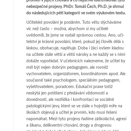
proměn v jejich chování a co nejdříve identifikovat tyto
nebezpečné projevy. PhDr. Tomáš Čech, Ph.D. je shrnul
do následujících pěti kategorií ve svém výukovém textu.
Učitelské povolání je posláním. Tuto větu slýcháváme
víc než často – mož­ná, aby­­chom si my učitelé
uvědomili, že jsme se vydali správnou cestou. Ano, uči­­­
tel­ství je krásné povolání, které, pokud jej člověk dělá s
láskou, obohacuje, na­­plňuje. Do­ba i žá­ci ovšem kladou
na učitele stále větší a větší nároky a ne kaž­­dý se s nimi
do­káže vy­pořádat. V učebnicích nalezneme, že učitel by
měl být ne­­jen dobrým pe­da­gogem, ale rovněž
vychovatelem, organizátorem, ko­or­di­ná­to­rem apod. Ale
sou­čas­ně také psy­chologem, speciálním pedagogem,
vy­še­třo­va­­telem, poradcem. Edu­kač­ní praxe to­tiž
neskýtá jen potěšení z předávání vě­do­­mostí a
dovedností, ale ne­zříd­ka i kon­fron­taci se sociálně
patologickými jevy, kte­­ré se ve stále v hojnější míře na
školách obje­vují a učitel je prvním, kdo musí ře­­šení
napomáhat. Mezi tyto projevy řadíme zá­ško­láctví, agre­si
a šikanu, de­lik­vent­ní chování, drogy a drogovou