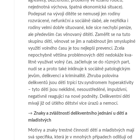
agresivity, bez­citnosti, problémy ve vzta­hu rodičů,
nejednotná výchova, špatná eko­no­mic­ká situace).
Podepsat na vý­vo­ji dítěte se nemusejí jen rodiny
rozvrácené, ne­funk­ční a sociálně slabé, ale ne­zříd­ka i
rodiny velmi dobře situované, kde sice ne­chybí peníze,
ale především čas vě­novaný dítěti. Zaměřit se na tuto
skupinu dě­tí, věnovat se jim a nabídnout jim smy­sluplné
využití volného času je tou nej­lepší prevencí. Zcela
nepochybně vět­ši­na problémových dětí nedokáže kva­
lit­ně využívat volný čas, začleňuje se do růz­ných part,
nudí se a proto také in­kli­nuje k sociálně patologickým
jevům, delikvenci a kriminalitě. Zhruba po­lo­vi­na
delikventů jsou děti trpící tzv.syndromem hyper­akti­vity
– tyto děti jsou ne­klid­né, nesoustředěné, impulzivní,
negativně reagující na no­vé podněty. De­lik­vent­ní děti
mívají již od útlého dětství více úrazů a nemocí.
→
Znaky a zvláštnosti delikventního jednání u dětí a
mladistvých
Motivy a znaky trestné činnosti dětí a mladistvých mají
svá specifika, kte­rá je v mno­hých případech odlišují od