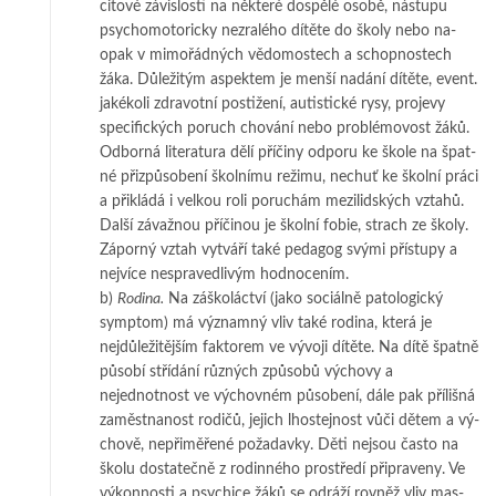
citové zá­vis­losti na něk­­teré dospělé oso­­bě, ná­stu­pu
psy­chomotoricky nezralého dí­tě­te do školy ne­bo na­
opak v mi­mo­řád­ných vě­do­mos­tech a schopnostech
žáka. Dů­ležitým as­pek­tem je menší nadání dí­tě­te, event.
ja­ké­ko­li zdravotní po­sti­že­ní, autistické ry­sy, pro­je­vy
specifických poruch cho­vá­ní nebo pro­blé­mo­vost žáků.
Odborná li­teratura dě­lí příčiny odporu ke škole na špat­
né při­způ­­so­­bení školnímu režimu, ne­chuť ke škol­ní práci
a přikládá i velkou roli po­­ru­chám me­zi­lidských vztahů.
Dal­ší zá­važ­n­ou příčinou je školní fobie, strach ze ško­­­ly.
Zá­­porný vztah vytváří ta­ké pe­da­gog svými přístupy a
nejvíce ne­spra­ved­livým hod­­no­cením.
b)
Rodina
.
Na záškoláctví (jako sociálně patologický
symptom) má významný vliv ta­­ké rodina, která je
nejdůležitějším faktorem ve vývoji dítěte. Na dítě špat­ně
pů­so­bí střídání různých způsobů výchovy a
nejednotnost ve vý­chov­ném pů­so­be­ní, dále pak přílišná
zaměstnanost rodičů, jejich lhostejnost vůči dě­tem a vý­
cho­vě, ne­při­mě­ře­né požadavky. Děti nejsou často na
školu dos­ta­teč­ně z ro­di­n­né­ho pros­tředí při­pra­ve­ny. Ve
výkonnosti a psychice žáků se od­rá­ží rovněž vliv mas­