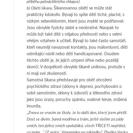
příběhu pa­t­ná­ct­i­le­tého chlapce)
b) Oběti šikany.
Šikanovanou obětí se může stát
prakticky kdokoliv. Bývají to spí­­še děti tiché, plaché, s
nízkým sebevědomím, které jsou zvyklé se pod­ři­zo­vat.
Jsou obvykle fyzicky slabé a neobratné. Naopak to
může být také dítě s ně­jakou před­ností nebo s velmi
vřelým vztahem k učiteli. Bývají to také čas­to samotáři,
kte­ří neumějí navazovat kontakty, jsou málomluvní, děti
od­mí­tající násilí nebo dě­ti handicapované. Osudem
těchto obětí je, že jejich utr­pení dříve nebo později
skon­čí. V dospělosti obvykle šikaně uniknou, pro­to­že s
ní mají své zkušenosti.
Sa­­motná šikana představuje pro oběť ohrožení
psychického zdraví (sklony k de­­pre­si, pochybování o
sobě samotném, sklony k úzkosti) a tělesného zdra­ví
jako jsou úrazy, poruchy spánku, svalové tenze, snížená
imunita.
„Znovu se vracím ze školy. Je to další den, který jsem přežil.
Dost se divím. Samá modřina a šrám, ještě slyším za zády
smích, ten jízlivý smích spolužáků, všech TŘICETI nepřátel,
co mám…“ (Z práce „Vzpomínka na základku“ Zbyňka Vacka,