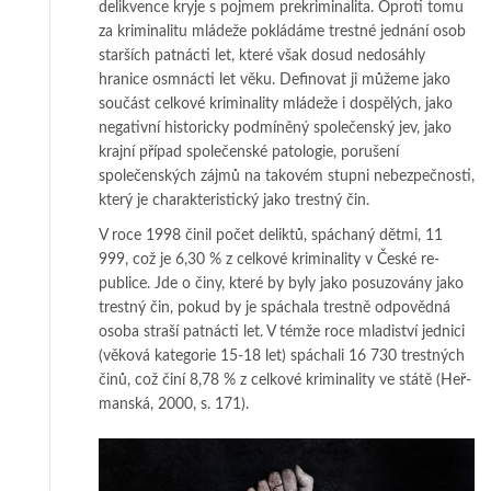
delikvence kryje s poj­mem prekriminalita. Oproti tomu
za kri­minalitu mládeže pokládáme trest­né jednání osob
starších patnácti let, které však dosud nedosáhly
hranice osm­nác­ti let věku. Definovat ji můžeme jako
součást cel­kové kriminality mládeže i dos­pělých, jako
negativní historicky podmíněný spo­le­čenský jev, jako
krajní pří­pad společenské patologie, porušení
společenských záj­mů na takovém stup­ni nebezpečnosti,
který je charakteristický jako trestný čin.
V roce 1998 činil počet deliktů, spáchaný dětmi, 11
999, což je 6,30 % z celkové kriminality v Čes­­ké re­
publice. Jde o činy, které by byly jako posuzovány jako
trestný čin, pokud by je spá­cha­­la trestně od­povědná
osoba straší patnácti let. V témže roce mladiství jednici
(věková ka­te­go­rie 15-18 let) spá­ch­ali 16 730 trestných
činů, což činí 8,78 % z celkové kriminality ve státě (Heř­
man­­ská, 2000, s. 171).