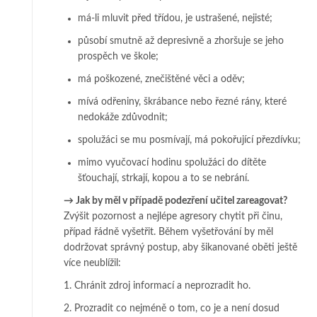
má-li mluvit před třídou, je ustrašené, nejisté;
působí smutně až depresivně a zhoršuje se jeho
prospěch ve škole;
má poškozené, znečištěné věci a oděv;
mívá odřeniny, škrábance nebo řezné rány, které
nedokáže zdůvodnit;
spolužáci se mu posmívají, má pokořující přezdívku;
mimo vyučovací hodinu spolužáci do dítěte
šťouchají, strkají, kopou a to se ne­brá­ní.
→
Jak by měl v případě podezření učitel zareagovat?
Zvýšit pozornost a nejlépe agresory chytit při činu,
případ řádně vyšetřit. Bě­hem vy­­šetřování by měl
dodržovat správný postup, aby šikanované oběti ještě
ví­ce ne­u­blížil:
1. Chránit zdroj informací a neprozradit ho.
2. Prozradit co nejméně o tom, co je a není dosud