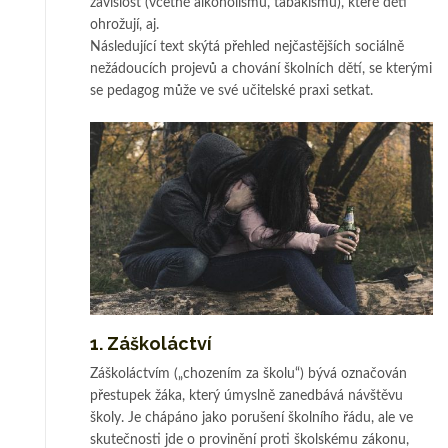
závislost (včet­ně alkoholismu, ta­bakismu), kte­ré děti
ohrožují, aj.
Následující text skýtá přehled nejčastějších sociálně
nežádoucích pro­je­vů a chování školních dětí, se kterými
se pedagog může ve své učitelské praxi set­kat.
1. Záškoláctví
Záškoláctvím („chozením za školu“) bývá označován
přestupek žáka, kte­rý úmy­slně zanedbává návštěvu
školy. Je chápáno jako porušení školního řá­du, ale ve
sku­tečnosti jde o provinění proti školskému zákonu,