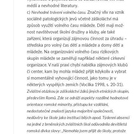
mé­dií a ne­v­hodné literatury.
c)
Nevhodné trávení volného času
.
Značný vliv na vznik
sociálně patologických je­­vů včet­­ně záškoláctví má
způsob využití volného času mládeže. Děti mají mož­­
nost nav­­štěvovat školní družiny a kluby, ale také
zařízení, která organizují záj­­­movou čin­­nost za úhradu –
střediska pro volný čas dětí a mládeže a domy dě­­tí a
mlá­de­že. Na organizování volného času rizikových
skupin mládeže se za­­měřují např­í­klad něk­teré církevní
organizace. V naší praxi chybí nabídka záj­­mo­vých klubů
či cen­ter, kam by mohla mládež přijít kdykoliv a vybrat
si mo­­men­tálně vyhovující čin­nost, jako tomu je v
některých vyspělých zemích (Vo­­cil­ka 1998, s. 20-31).
Zvláštní otázkou je záškoláctví žáků jiných etnických skupin,
především Romů. Zde se odráží as­­pek­ty rozdílné hodnotové
orientace romské minority, přístupu ke vzdělání,
nedostatečné zna­losti ja­zyka majoritní společnosti,
nedůvěry ke škole jako instituci bílých apod. Týdenní ab­senci
na jed­né z brněnských zvláštních škol odůvodnila devítiletá
romská dívka slovy: „Ne­moh­la jsem při­jít do školy, protože