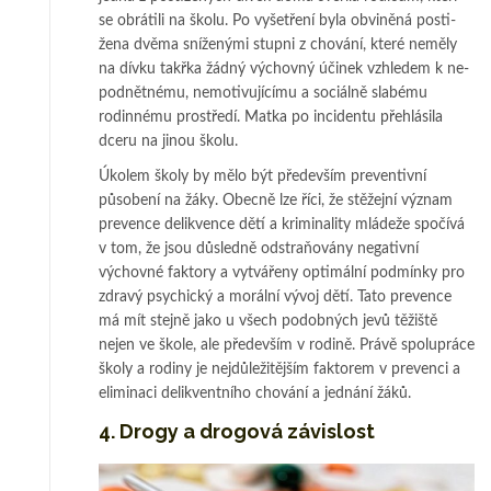
se obrátili na školu. Po vyšetření byla obviněná pos­ti­
žena dvěma sní­ženými stupni z chování, které neměly
na dívku takřka žádný výchovný úči­nek vzhledem k ne­
pod­nětnému, nemotivujícímu a sociálně slabému
rodinnému prostředí. Mat­ka po incidentu pře­hlá­sila
dceru na jinou školu.
Úkolem školy by mělo být především preventivní
působení na žáky. Obec­ně lze říci, že stěžejní význam
prevence delikvence dětí a kriminality mládeže spo­čívá
v tom, že jsou důsledně odstraňovány negativní
výchovné faktory a vy­tvářeny opti­mál­ní podmínky pro
zdravý psychický a morální vývoj dětí. Tato pre­vence
má mít stej­ně jako u všech podobných jevů těžiště
nejen ve škole, ale především v rodině. Prá­vě spolupráce
školy a rodiny je nejdůležitějším fak­to­rem v prevenci a
eliminaci de­­likventního chování a jednání žáků.
4. Drogy a drogová závislost