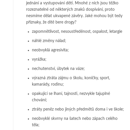
jednání a vystupování dětí. Mnohé z nich jsou těž­ko
rozeznatelné od některých znaků dospívání, proto
nesmíme dě­­lat ukvapené zá­věry. Jaké mohou být tedy
příznaky, že dítě bere drogy?
zapomnětlivost, nesoustředěnost, ospalost, letargie
náhlé změny nálad;
neobvyklá agresivita;
vyrážka;
nechutenství, úbytek na váze;
výrazná ztráta zájmu o školu, koníčky, sport,
kamarády, rodinu;
opakující se lhaní, tajnosti, nezvykle tajuplné
chování;
ztráty peněz nebo jiných předmětů doma i ve škole;
neobvyklé skvrny na šatech nebo zápach celého
těla;