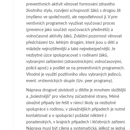
pre­ven­tiv­ních aktivit věnovat formování zdravého
životního stylu, rozvíjení schop­ností žá­ků s drogou žít
(myšleno ve společnosti), ale nepodlehnout jí. V pre­
ventivních pro­gramech využívat vyučovací proces
(prevence jako součást vy­u­čovacích před­mě­tů) a
volnočasové aktivity žáků. Zvláštní pozornost vě­no­vat
předcházení tzv. lehkým drogám, které jsou u dětí a
mládeže nej­ro­z­ší­ře­něj­ší a také nej­ne­bez­peč­něj­ší. Je
nezbytné úzce spolupracovat s rodinami žá­ků,
vybranými zařízeními (zdra­vot­nic­ký­mi, volnočasovými,
policií apod.) a po­dí­let se na preventivních pro­gra­mech.
Vhodné je využití pozitivního vlivu vy­bra­ných jedinců,
event. vrstevnických sku­pin (tzv. peer programy).
Náprava drogové závislosti u dítěte je mnohem složitější
a „bolestnější“ pro všech­ny zúčastněné strany. Méně
závažné případy lze řešit v rámci školy za nez­byt­né
spolupráce s rodinou, v závažnějších případech je nutné
kon­tak­to­vat a o spo­lu­práci požádat některé z
poradenských, v krajních případech i lé­čeb­ných zařízení.
Ná­prava musí být cílená a systematická, jelikož se jedná