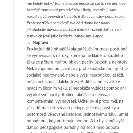
mě bolely nohy.“ Romští rodiče nedokáží často své děti dos­
ta­tečně mo­ti­vo­vat pro ná­vštěvu školy, protože ji sami
neradi navštěvovali a k životu ji dle svých slov ne­po­tř­e­bu­jí.
Proto ne­zřídka nechávají své děti doma bez udání
jakéhokoliv důvodu a do­chází u nich k rozvoji dalších ne­
gativních jevů jako krádeže, tabakismus apod.
Náprava
Pro každé dítě přináší škola zatěžující nutnost postupně
se vyrovnávat s ná­roky, kte­­ré na ně klade. U každého
žáka se přitom mohou objevit pocity úz­kos­ti a ne­jis­­to­ty.
Nel­ze za­pomenout, že dítě z problematické rodiny, ať již
so­ciál­ně neu­rov­na­­né, nebo s vyš­ší ne­urotickou zátěží,
může mít situaci daleko těžší. A dí­tě samo, zvláš­­tě v
mlad­ším škol­ním věku, si nedokáže vyžádat pomoc ani
vy­jád­řit své po­ci­ty. Rodiče ta­ké často ne­bývají
kompetentními vychovateli. Učitel by si proto měl, na
základě zna­lostí zá­kla­­dů pedagogické diagnostiky a
pozornosti vě­no­vané kaž­dé­mu jed­no­tli­vé­mu žáku, umět
odhadnout, kdy potřebuje pomoc. A tu by si měl vy­žá­­
dat od pe­dagogické po­rad­ny, od sociálního odboru