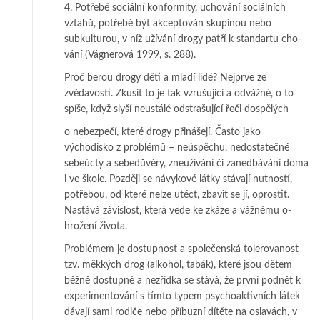
4. Potřebě sociální konformity, uchování sociálních
vztahů, potřebě být ak­cep­to­ván sku­pinou nebo
subkulturou, v níž užívání drogy patří k standartu cho­
vá­ní (Vág­ne­rová 1999, s. 288).
Proč berou drogy děti a mladí lidé? Nejprve ze
zvědavosti. Zkusit to je tak vzru­­šující a odvážné, o to
spíše, když slyší neustálé odstrašující řeči dospělých
o ne­bezpečí, které drogy přinášejí. Často jako
východisko z problémů – ne­ús­pě­chu, ne­dostatečné
sebeúcty a sebedůvěry, zneužívání či zanedbávání doma
i ve škole. Poz­ději se návykové látky stávají nutností,
potřebou, od které nelze u­téct, zbavit se jí, oprostit.
Nastává závislost, která vede ke zkáze a vážnému o­
hrožení života.
Problémem je dostupnost a společenská tolerovanost
tzv. měkkých drog (a­l­kohol, tabák), které jsou dětem
běžně dostupné a nezřídka se stává, že prv­ní podnět k
experimentování s tímto typem psychoaktivních látek
dávají sami ro­­­diče nebo příbuzní dítěte na oslavách, v