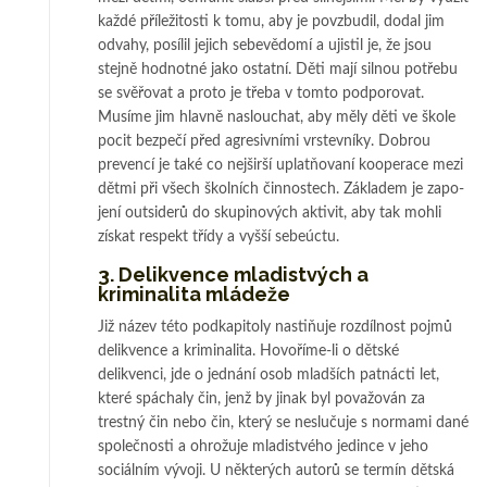
každé příležitosti k to­mu, aby je povzbudil, dodal jim
odvahy, posílil jejich sebevědomí a ujistil je, že jsou
stejně hodnotné jako ostatní. Děti mají silnou potřebu
se svěřovat a proto je tře­­­ba v tomto podporovat.
Musíme jim hlavně naslouchat, aby měly děti ve škole
po­­cit bezpečí před agresivními vrstevníky. Dobrou
prevencí je také co nejširší uplat­ňovaní kooperace mezi
dětmi při všech školních činnostech. Základem je za­po­
jení outsiderů do skupinových aktivit, aby tak mohli
získat respekt třídy a vyšší se­beúctu.
3. Delikvence mladistvých a
kriminalita mládeže
Již název této podkapitoly nastiňuje rozdílnost pojmů
delikvence a kri­mi­na­­­li­ta. Hovoříme-li o dětské
delikvenci, jde o jednání osob mladších patnácti let,
které spá­chaly čin, jenž by jinak byl považován za
trestný čin nebo čin, který se neslučuje s normami dané
společnosti a ohrožuje mladistvého jedince v je­ho
sociálním vývoji. U některých au­torů se termín dětská