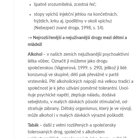
špatně srozumitelná, zcestná řeč;
stopy vpichů injekční jehlou na končetinách,
hýždích, krku aj. (podlitiny v oko­lí vpi­chu)
(Nebezpečí zvané droga, 1998, s. 14).
→
Nejrozšířenější a nejužívanější drogy mezi dětmi a
mládeží
Alkohol
– v našich zemích nejužívanější psychoaktivní
látka vůbec. Označit ji mů­­že­me jako drogu
společenskou (Vágnerová, 1999, s. 290), jelikož ji lidé
kon­zumují ve skupině, děti pak převážně v partě
vrstevníků. Pití alkoholických ná­pojů má vel­kou tradici a
společnost je k jeho užívání poměrně tolerantní. Uvol­
ňuje psychické na­pětí, zlepšuje náladu, dodává
sebejistotu, v malých dáv­kách působí stimulačně, od­
straňuje zábrany. Dětský organismus, který je ve vý­voji,
může alkohol i v ma­lých dávkách výrazně poškodit.
Tabák
– další z velmi rozšířených a společensky
tolerovaných drog, společně s al­­ko­holem