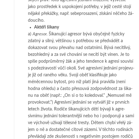
jako prostředek k us­po­ko­jení po­třeby, v jej­íž cestě stojí
nějaké překážky, např. sebeprosazení, získání ně­čeho žá­
dou­cího.
Aktéři šikany
a)
Agresor.
Šikanující agresor bývá obyčejně fyzicky
zdatný a silný, většinou s po­tře­­bou se předvádět a
dokazovat svou převahu nad ostatními. Bývá necitlivý,
be­­zo­hled­ný a za své chování se necítí být vinen. Je to
spíše podprůměrný žák a je­­ho ten­dence k ag­resi souvisí
s podezíravostí vůči okolí. Své agresivní jednání pro­­je­vu­
je již od ra­né­ho věku. Svoji oběť klasifikuje jako
méněcennou bytost, pro níž pla­tí jiná pravidla (ne­ní
hodna ohledu) a často přesouvá zodpovědnost za ši­ka­
nu na oběť (např.: „On si o to koledoval.“ „Nemusel mě
provokovat.“) A­gre­siv­ní jed­nání se vytváří již v prv­ních
letech života. Rodiče šikanujících dětí bývají k a­gre­
sivnímu jednání to­le­rant­něj­ší nebo ho i podporují a sami
ve výchově uží­va­­jí tělesné tresty. Dětem chybí vřelý zá­
jem o ně a dostatečné citové zázemí. V těch­­to rodinách
převládají zde zkušenosti s ne­gativním postojem rodičů