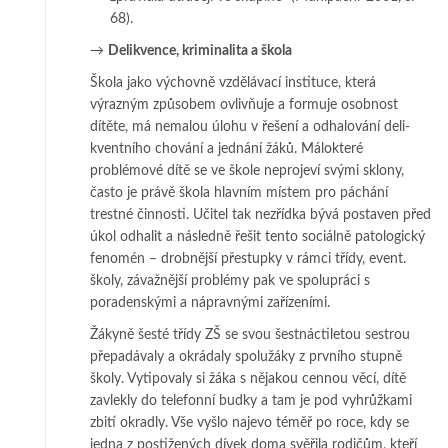
68).
→
Delikvence, kriminalita a škola
Škola jako výchovně vzdělávací instituce, která
výrazným způsobem ovliv­ňu­­je a formuje osobnost
dítěte, má nemalou úlohu v řešení a odhalování de­li­
kvent­­ní­ho chování a jednání žáků. Málokteré
problémové dítě se ve škole ne­pro­jeví svými sklo­ny,
často je právě škola hlavním místem pro páchání
trestné čin­nosti. Učitel tak nezřídka bývá postaven před
úkol odhalit a následně řešit ten­to sociálně pato­lo­gic­ký
fenomén – drobnější přestupky v rámci třídy, event.
ško­ly, závažnější pro­blé­my pak ve spolupráci s
poradenskými a nápravnými za­ří­zeními.
Žákyně šesté třídy ZŠ se svou šestnáctiletou sestrou
přepadávaly a okrádaly spolužáky z prv­ní­ho stup­ně
školy. Vytipovaly si žáka s nějakou cennou věcí, dítě
zavlekly do telefonní budky a tam je pod vyhrůžkami
zbití okradly. Vše vyšlo najevo téměř po roce, kdy se
jedna z pos­ti­že­ných dívek do­ma svěřila rodičům, kteří