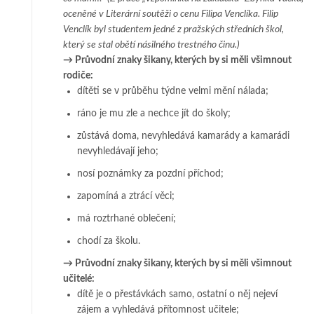
oceněné v Literární soutěži o ce­nu Filipa Ven­clíka. Filip
Venclík byl studentem jedné z pražských středních škol,
který se stal obě­tí ná­silného trestného činu.)
→ Průvodní znaky šikany, kterých by si měli všimnout
rodiče:
dítěti se v průběhu týdne velmi mění nálada;
ráno je mu zle a nechce jít do školy;
zůstává doma, nevyhledává kamarády a kamarádi
nevyhledávají jeho;
nosí poznámky za pozdní příchod;
zapomíná a ztrácí věci;
má roztrhané oblečení;
chodí za školu.
→
Průvodní znaky šikany, kterých by si měli všimnout
učitelé:
dítě je o přestávkách samo, ostatní o něj nejeví
zájem a vyhledává pří­tom­nost uči­tele;