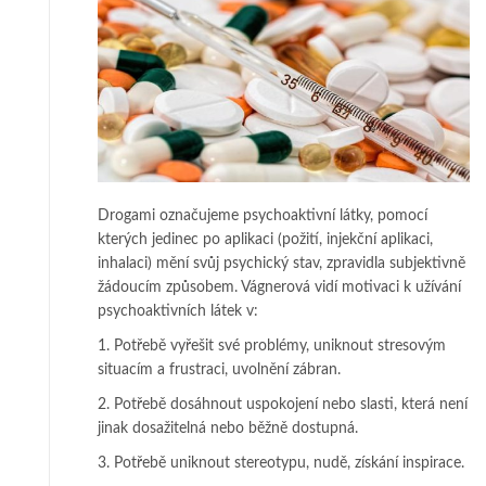
Drogami označujeme psychoaktivní látky, pomocí
kterých jedinec po a­pli­ka­ci (po­žití, injekční aplikaci,
inhalaci) mění svůj psychický stav, zpravidla sub­jek­tivně
žá­doucím způsobem. Vágnerová vidí motivaci k užívání
psy­cho­ak­tiv­ních látek v:
1. Potřebě vyřešit své problémy, uniknout stresovým
situacím a frustraci, uvol­ně­ní zá­bran.
2. Potřebě dosáhnout uspokojení nebo slasti, která není
jinak dosažitelná nebo běž­­ně dostupná.
3. Potřebě uniknout stereotypu, nudě, získání inspirace.