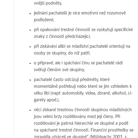
vnější podněty,
jed­nání pachatelů je více emotivní než rozumově
podložené,
při opakování trestné činnosti se vyskytují specifické
znaky z činnosti před­chá­­ze­jící,
při získávání alibi se mladiství pachatelé orientují na
osoby ze skupiny, do níž pa­tří,
o přípravě, ale i spáchání činu se pachatelé rádi
svěřují členům své skupiny,
pachatelé často odcizují předměty, které
momentálně potřebují nebo které se jim vzhle­dem k
věku líbí (např. automobily, videa, zbraně, alkohol, ci­
ga­re­ty apod.),
věci získané trestnou činností skupinou mladistvých
jsou velmi brzy roz­dě­lo­vá­­ny mezi její členy. Při
rozdělování je patrná hierarchie ve skupině a podíl
na spáchané trestné činnosti. Finanční prostředky se
zpravidla utrácejí ve sku­pině“ (Mühl­pachr 2001, s.