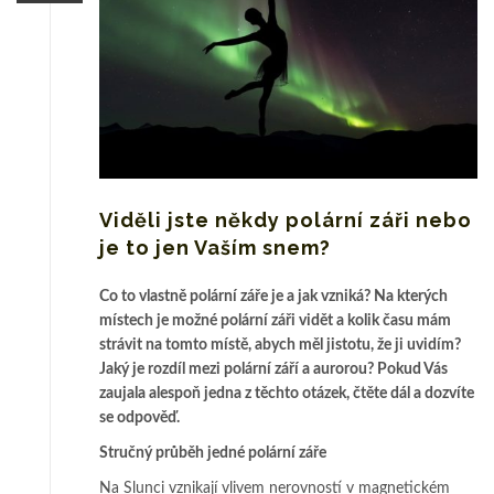
Viděli jste někdy polární záři nebo
je to jen Vaším snem?
Co to vlastně polární záře je a jak vzniká? Na kterých
místech je možné polární záři vidět a kolik času mám
strávit na tomto místě, abych měl jistotu, že ji uvidím?
Jaký je rozdíl mezi polární září a aurorou? Pokud Vás
zaujala alespoň jedna z těchto otázek, čtěte dál a dozvíte
se odpověď.
Stručný průběh jedné polární záře
Na Slunci vznikají vlivem nerovností v magnetickém