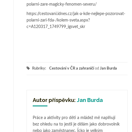
polarni-zare-magicky-fenomen-severu/
https://cestovani.idnes.cz/jak-a-kde-nejlepe-pozorovat-
polarni-zari-fda-/kolem-sveta.aspx?
c=A120317_1749799_igsvet_skr
Rubriky:
Cestování v ČR a zahraničí
od
Jan Burda
Autor příspěvku:
Jan Burda
Práce a aktivity pro děti a mládež mě naplňují
bez ohledu na to jestli je dělám jako dobrovolník
nebo jako zaměstnanec. Ícko je velkým