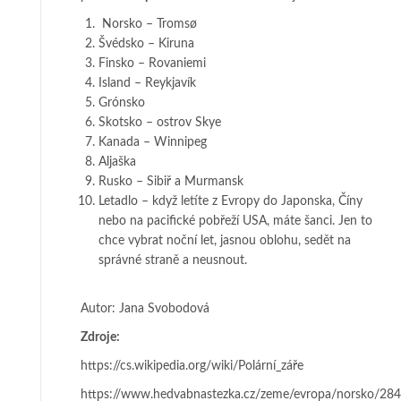
Norsko – Tromsø
Švédsko – Kiruna
Finsko – Rovaniemi
Island – Reykjavík
Grónsko
Skotsko – ostrov Skye
Kanada – Winnipeg
Aljaška
Rusko – Sibiř a Murmansk
Letadlo – když letíte z Evropy do Japonska, Číny
nebo na pacifické pobřeží USA, máte šanci. Jen to
chce vybrat noční let, jasnou oblohu, sedět na
správné straně a neusnout.
Autor: Jana Svobodová
Zdroje:
https://cs.wikipedia.org/wiki/Polární_záře
https://www.hedvabnastezka.cz/zeme/evropa/norsko/28