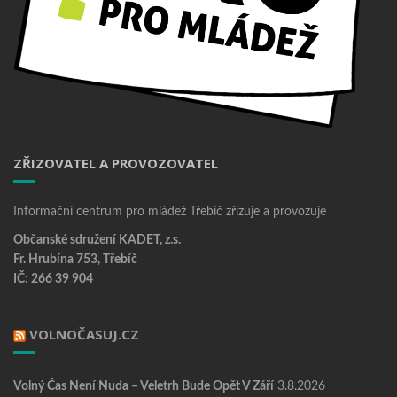
ZŘIZOVATEL A PROVOZOVATEL
Informační centrum pro mládež Třebíč zřizuje a provozuje
Občanské sdružení KADET, z.s.
Fr. Hrubína 753, Třebíč
IČ: 266 39 904
VOLNOČASUJ.CZ
Volný Čas Není Nuda – Veletrh Bude Opět V Září
3.8.2026