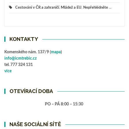
Cestování v ČR a zahraničí
,
Mládež a EU
,
Nepřehlédněte
...
KONTAKTY
Komenského nám. 137/9 (
mapa
)
info@icmtrebic.cz
tel. 777 324 131
více
OTEVÍRACÍ DOBA
PO – PÁ 8:00 – 15:30
NAŠE SOCIÁLNÍ SÍTĚ