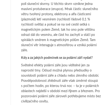
poli sluneční skvrny. U těchto skvrn vznikne jedna
masivní protuberace (erupce). Mrak částic slunečního
větru tvořený protony, elektrony a alfa částicemi
(plazmoid) letí vesmírem (rychlostí řádově 0,1 %
rychlosti světla) a pokud se na své cestě setká s
magnetickým polem Země, tak ho ono pole většinu
odrazí dál do vesmíru, ale část ho zachytí a stáčí po
spirálách směrem k magnetickým pólům Země. Tam
sluneční vítr interaguje s atmosférou a vzniká polární
záře.
Kdy a za jakých podmínek se za polární září vydat?
Světelné efekty polární záře jsou viditelné jen za
naprosté tmy. Odsud možná plynou předsudky o
souvislosti polární záře a chladu nebo zimního období.
Pravděpodobnost zhlédnutí záře však úměrně stoupá
s počtem hodin, po kterou trvá noc – ta je v polárních
oblastech nejdelší v období mezi říjnem a březnem. Pro
pozorování polární záře zároveň potřebujeme místo bez
civilizačního osvitu.