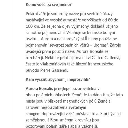
Komu vděčí za své jméno?
Polární záře je souhrnný název pro světelné úkazy
nastávající ve vysoké atmosféře ve výškách od 80 do
100 km. Že se jedná o jev výjimečný, dokládá už jeho
samotné pojmenování. Vztahuje se k římské bohyni
úsvitu – Aurora a na starověkými Římany používané
pojmenování severozápadních větrů – „boreas“. Zdroje
uvádějící první použití názvu Aurora Borealis se
rozcházejí. Některé připisují prvenství Galileu Galileovi,
často je však zmiňován také filozof francouzského
původu Pierre Gassendi.
Kam vyrazit, abychom ji neprošvihli?
Aurora Borealis
je nejlépe pozorovatelná v
obou polárních oblastech Země. Je to dáno tím, že tato
místa jsou v blízkosti magnetických pólů Země a
zároveň nejsou zatížena
světelným
smogem
doprovázející velká města a sídla. S přibývající
zeměpisnou šířkou směrem k rovníku jsou
pozorování
polární záře
slabší a vzácnější.