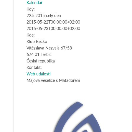
Kalendář
Kdy:
22.5.2015
celý den
2015-05-22T00:00:00+02:00
Na této stránce nelze Mapy Google
2015-05-23T00:00:00+02:00
správně načíst.
Kde:
Klub Béčko
OK
Vlastníte tento web?
Vítězslava Nezvala 67/58
674 01 Třebíč
Česká republika
Kontakt:
Web události
Májová veselice s Matadorem