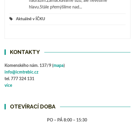
nádražím.Zamačkáváme slzu, ale nevěšíme
hlavu.Stále přemýšlíme nad...
Aktuálně v ÍČKU
KONTAKTY
Komenského nám. 137/9 (
mapa
)
info@icmtrebic.cz
tel. 777 324 131
více
OTEVÍRACÍ DOBA
PO – PÁ 8:00 – 15:30