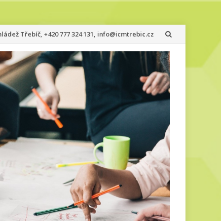
ádež Třebíč, +420 777 324 131, info@icmtrebic.cz