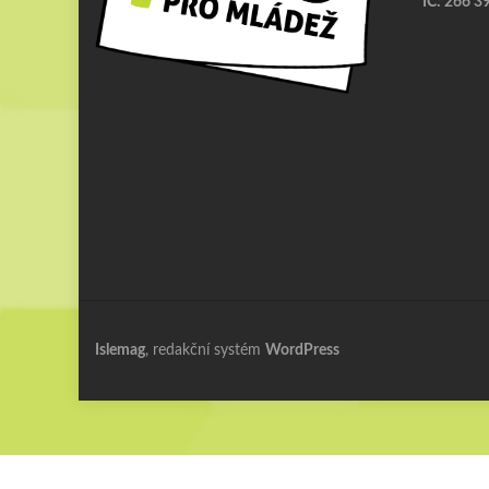
IČ: 266 3
Islemag
, redakční systém
WordPress