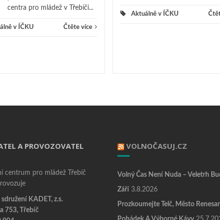
centra pro mládež v Třebíči...
Aktuálně v ÍČKU
Čtět
álně v ÍČKU
Čtěte více
ATEL A PROVOZOVATEL
VOLNOČASUJ.CZ
í centrum pro mládež Třebíč
Volný Čas Není Nuda – Veletrh Bu
provozuje
Září
3.8.2026
sdružení KADET, z.s.
Prozkoumejte Telč, Město Renesa
a 753, Třebíč
Pohádek A Výborné Kávy
25.7.20