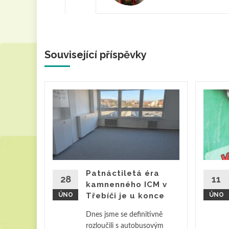
Související příspěvky
Patnáctiletá éra
ěte více
28
11
kamnenného ICM v
ÚNO
Třebíči je u konce
ÚNO
Dnes jsme se definitivně
rozloučili s autobusovým