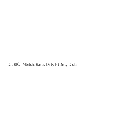
to stránce nelze Mapy Google správně
t.
OK
íte tento web?
DJ: RIČÍ, Mbitch, Bart.s Dirty P (Dirty Dicks)