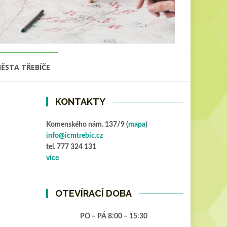
ĚSTA TŘEBÍČE
KONTAKTY
Komenského nám. 137/9 (
mapa
)
info@icmtrebic.cz
tel. 777 324 131
více
OTEVÍRACÍ DOBA
PO – PÁ 8:00 – 15:30