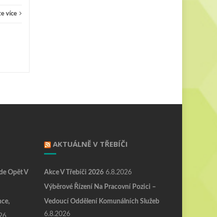
e více
AKTUÁLNĚ V TŘEBÍČI
de Opět V
Akce V Třebíči 2026
6.8.2026
Výběrové Řízení Na Pracovní Pozici –
nce,
Vedoucí Oddělení Komunálních Služeb
6.8.2026
26