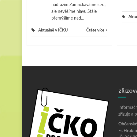
nádražím.Zamačkáváme slzu,
ale nevěšíme hlavu.Stále
Aktu
přemýšlíme nad...
Aktuálně v ÍČKU
Čtěte více
ZŘIZOV
Informačn
zřizuje a 
Občanské 
Fr. Hrubín