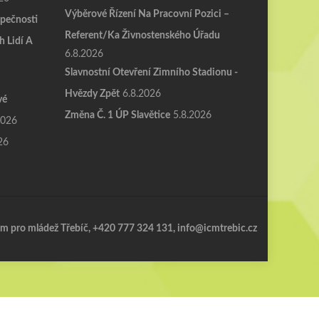
Výběrové Řízení Na Pracovní Pozici –
pečnosti
Referent/ka Živnostenského Úřadu
h Lidí A
6.8.2026
Slavnostní Otevření Zimního Stadionu -
Hvězdy Zpět
6.8.2026
vé
Změna Č. 1 ÚP Slavětice
5.8.2026
2026
26
m pro mládež Třebíč, +420 777 324 131, info@icmtrebic.cz