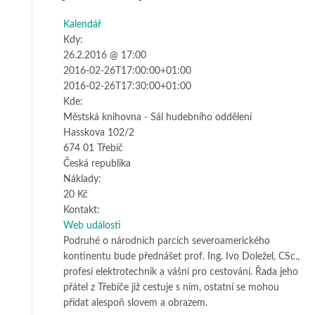
Kalendář
Kdy:
26.2.2016 @ 17:00
2016-02-26T17:00:00+01:00
Na této stránce nelze Mapy Google
2016-02-26T17:30:00+01:00
správně načíst.
Kde:
Městská knihovna - Sál hudebního oddělení
OK
Vlastníte tento web?
Hasskova 102/2
674 01 Třebíč
Česká republika
Náklady:
20 Kč
Kontakt:
Web události
Podruhé o národních parcích severoamerického
kontinentu bude přednášet prof. Ing. Ivo Doležel, CSc.,
profesí elektrotechnik a vášní pro cestování. Řada jeho
přátel z Třebíče již cestuje s ním, ostatní se mohou
přidat alespoň slovem a obrazem.