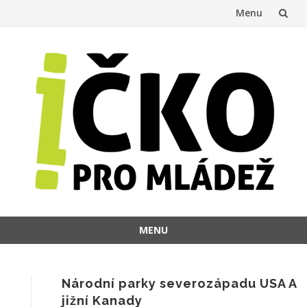
Menu
Přeskočit
na
obsah
MENU
Přeskočit
na
obsah
Národní parky severozápadu USA A
jižní Kanady