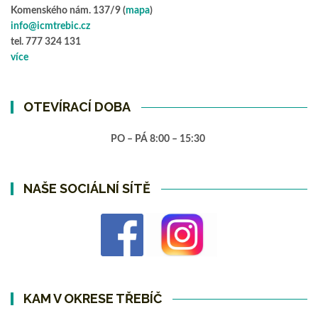
Komenského nám. 137/9 (
mapa
)
info@icmtrebic.cz
tel. 777 324 131
více
OTEVÍRACÍ DOBA
PO – PÁ 8:00 – 15:30
NAŠE SOCIÁLNÍ SÍTĚ
KAM V OKRESE TŘEBÍČ