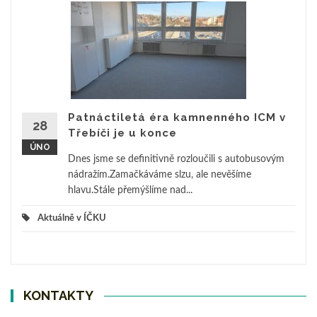
Patnáctiletá éra kamnenného ICM v
28
Třebíči je u konce
ÚNO
Dnes jsme se definitivně rozloučili s autobusovým
nádražím.Zamačkáváme slzu, ale nevěšíme
hlavu.Stále přemýšlíme nad...
Aktuálně v ÍČKU
KONTAKTY