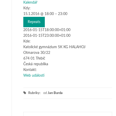
Kalendář
Kdy:
15.1.2016 @ 18:00 – 23:00
Repeats
Na této stránce nelze Mapy Google
správně načíst.
2016-01-15T18:00:00+01:00
2016-01-15T23:00:00+01:00
OK
Vlastníte tento web?
Kde:
Katolické gymnázium SK KG HALAHOJ
Otmarova 30/22
674 01 Třebíč
Česká republika
Kontakt:
Web události
Rubriky:
od
Jan Burda