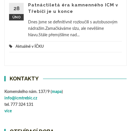
Patnáctiletá éra kamnenného ICM v
28
Třebíči je u konce
ÚNO
Dnes jsme se definitivně rozloučili s autobusovým
nádražím.Zamačkáváme slzu, ale nevěšíme
hlavu.Stále přemýšlíme nad...
Aktuálně v ÍČKU
KONTAKTY
Komenského nám. 137/9 (
mapa
)
info@icmtrebic.cz
tel. 777 324 131
více