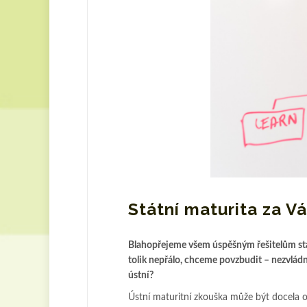
Státní maturita za Vá
Blahopřejeme všem úspěšným řešitelům státní
tolik nepřálo, chceme povzbudit – nezvládnu
ústní?
Ústní maturitní zkouška může být docela oří