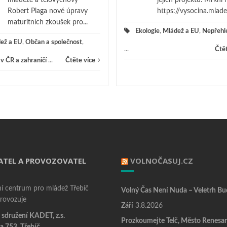
Robert Plaga nové úpravy
https://vysocina.mladezk
maturitních zkoušek pro...
Ekologie
,
Mládež a EU
,
Nepřehl
ež a EU
,
Občan a společnost
,
...
Čtět
 v ČR a zahraničí
...
Čtěte více
ATEL A PROVOZOVATEL
VOLNOČASUJ.CZ
í centrum pro mládež Třebíč
Volný Čas Není Nuda – Veletrh Bu
provozuje
Září
3.8.2026
sdružení KADET, z.s.
Prozkoumejte Telč, Město Renesa
a 753, Třebíč