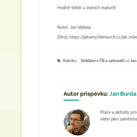
Hodně štěstí u ústních maturit!
Autor: Jan Vejtasa
Zdroj: https://jakserychlenaucit.cz/jak-zvl
Rubriky:
Vzdělání v ČR a zahraničí
od
Jan
Autor příspěvku:
Jan Burda
Práce a aktivity pr
nebo jako zaměstna