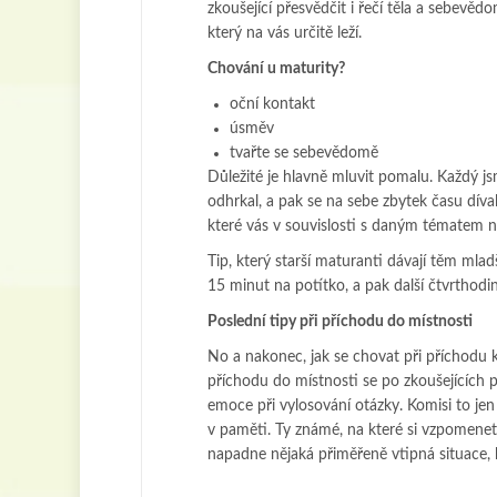
zkoušející přesvědčit i řečí těla a sebevě
který na vás určitě leží.
Chování u maturity?
oční kontakt
úsměv
tvařte se sebevědomě
Důležité je hlavně mluvit pomalu. Každý jsm
odhrkal, a pak se na sebe zbytek času dív
které vás v souvislosti s daným tématem n
Tip, který starší maturanti dávají těm mlad
15 minut na potítko, a pak další čtvrthodi
Poslední tipy při příchodu do místnosti
No a nakonec, jak se chovat při příchodu k
příchodu do místnosti se po zkoušejících 
emoce při vylosování otázky. Komisi to jen 
v paměti. Ty známé, na které si vzpomenet
napadne nějaká přiměřeně vtipná situace, k