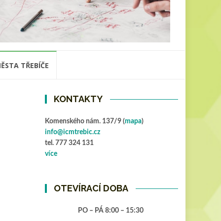
ĚSTA TŘEBÍČE
KONTAKTY
Komenského nám. 137/9 (
mapa
)
info@icmtrebic.cz
tel. 777 324 131
více
OTEVÍRACÍ DOBA
PO – PÁ 8:00 – 15:30