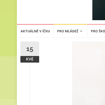
Přeskočit
AKTUÁLNĚ V ÍČKU
PRO MLÁDEŽ
PRO ŠKO
na
obsah
15
KVĚ