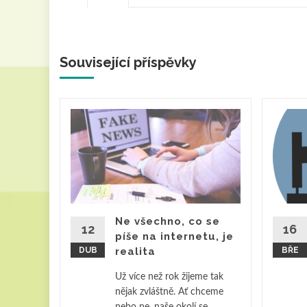
Související příspěvky
oje
Světovým
ovině?
bírky
vině se
Ne všechno, co se
12
16
píše na internetu, je
DUB
realita
BŘE
Občan a
Už více než rok žijeme tak
ěte více
nějak zvláštně. Ať chceme
nebo ne, naše okolí se