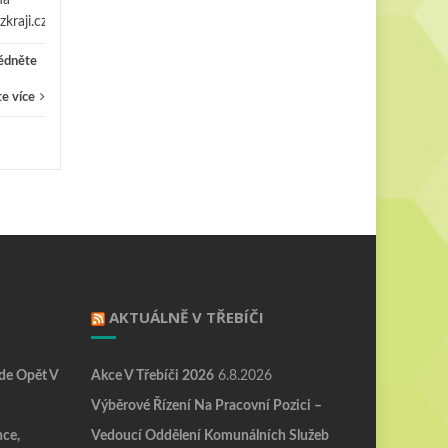
raji.cz/...
édněte
e více
AKTUÁLNĚ V TŘEBÍČI
de Opět V
Akce V Třebíči 2026
6.8.2026
Výběrové Řízení Na Pracovní Pozici –
nce,
Vedoucí Oddělení Komunálních Služeb