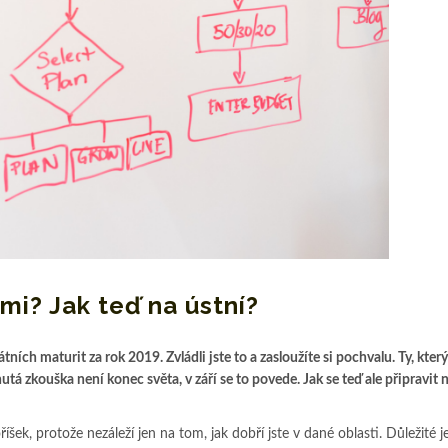
mi? Jak teď na ústní?
ch maturit za rok 2019. Zvládli jste to a zasloužíte si pochvalu. Ty, který
tá zkouška není konec světa, v září se to povede. Jak se teď ale připravit
šek, protože nezáleží jen na tom, jak dobří jste v dané oblasti. Důležité 