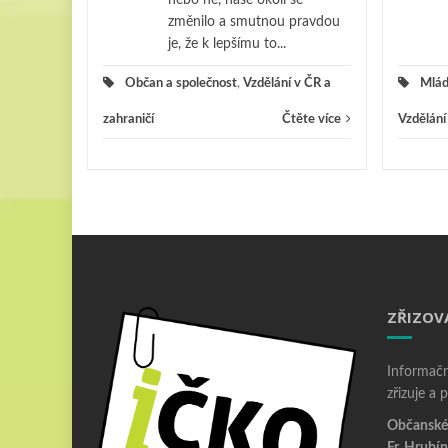
změnilo a smutnou pravdou
je, že k lepšímu to...
Občan a společnost
,
Vzdělání v ČR a
Mlád
zahraničí
Čtěte více
Vzdělání
ZŘIZOV
Informačn
zřizuje a 
Občanské 
Fr. Hrubín