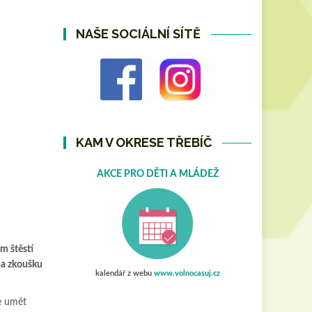
NAŠE SOCIÁLNÍ SÍTĚ
KAM V OKRESE TŘEBÍČ
AKCE PRO DĚTI A MLÁDEŽ
m štěstí
 na zkoušku
kalendář z webu
www.volnocasuj.cz
je umět