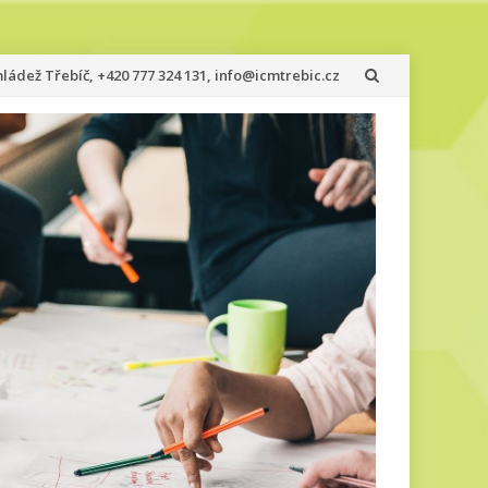
ádež Třebíč, +420 777 324 131, info@icmtrebic.cz