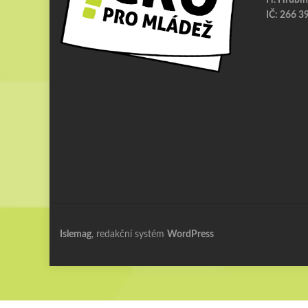
IČ: 266 3
Islemag
, redakční systém
WordPress