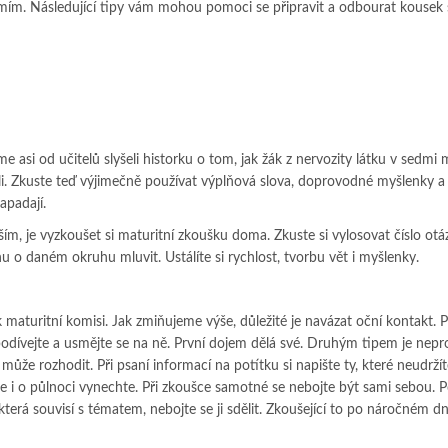
domím. Následující tipy vám mohou pomoci se připravit a odbourat kousek 
e asi od učitelů slyšeli historku o tom, jak žák z nervozity látku v sedmi
ali. Zkuste teď výjimečně používat výplňová slova, doprovodné myšlenky a
apadají.
ším, je vyzkoušet si maturitní zkoušku doma. Zkuste si vylosovat číslo otázk
nu o daném okruhu mluvit. Ustálíte si rychlost, tvorbu vět i myšlenky.
 maturitní komisi. Jak zmiňujeme výše, důležité je navázat oční kontakt. P
podívejte a usmějte se na ně. První dojem dělá své. Druhým tipem je nepr
může rozhodit. Při psaní informací na potítku si napište ty, které neudrží
e i o půlnoci vynechte. Při zkoušce samotné se nebojte být sami sebou. 
terá souvisí s tématem, nebojte se ji sdělit. Zkoušející to po náročném dn