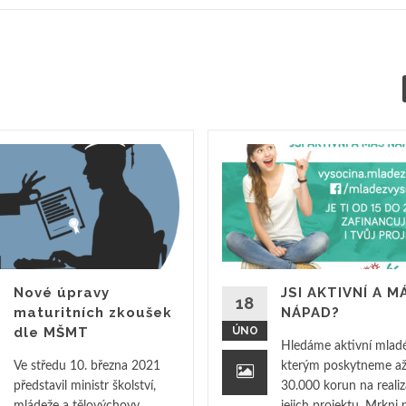
Nové úpravy
JSI AKTIVNÍ A M
18
maturitních zkoušek
NÁPAD?
dle MŠMT
ÚNO
Hledáme aktivní mladé 
Ve středu 10. března 2021
kterým poskytneme a
představil ministr školství,
30.000 korun na realiz
mládeže a tělovýchovy
jejich projektu. Mrkni 