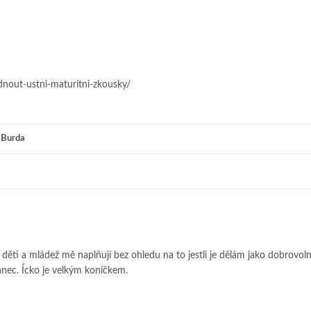
adnout-ustni-maturitni-zkousky/
 Burda
o děti a mládež mě naplňují bez ohledu na to jestli je dělám jako dobrovoln
nec. Ícko je velkým koníčkem.