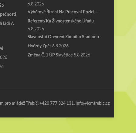
6.8.2026
26
Výběrové Řízení Na Pracovní Pozici –
pečnosti
Referent/ka Živnostenského Úřadu
h Lidí A
6.8.2026
Slavnostní Otevření Zimního Stadionu -
Hvězdy Zpět
6.8.2026
vé
Změna Č. 1 ÚP Slavětice
5.8.2026
2026
26
m pro mládež Třebíč, +420 777 324 131, info@icmtrebic.cz