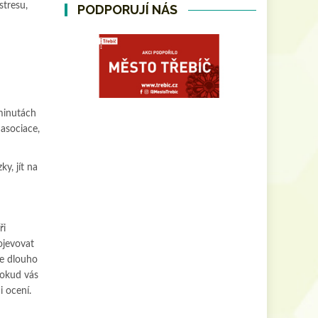
stresu,
PODPORUJÍ NÁS
 minutách
 asociace,
y, jít na
ři
ojevovat
te dlouho
Pokud vás
i ocení.