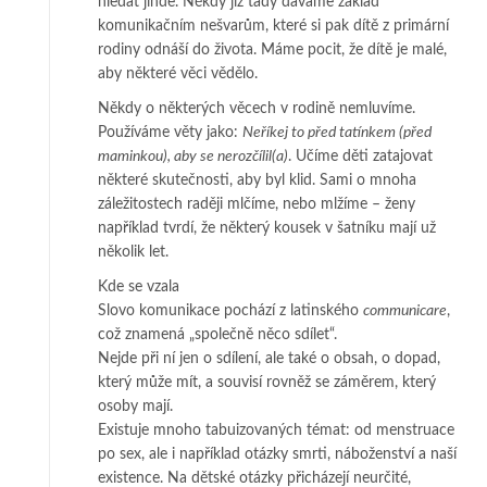
hledat jinde. Někdy již tady dáváme základ
komunikačním nešvarům, které si pak dítě z primární
rodiny odnáší do života. Máme pocit, že dítě je malé,
aby některé věci vědělo.
Někdy o některých věcech v rodině nemluvíme.
Používáme věty jako:
Neříkej to před tatínkem (před
maminkou), aby se nerozčílil(a)
. Učíme děti zatajovat
některé skutečnosti, aby byl klid. Sami o mnoha
záležitostech raději mlčíme, nebo mlžíme – ženy
například tvrdí, že některý kousek v šatníku mají už
několik let.
Kde se vzala
Slovo komunikace pochází z latinského
communicare
,
což znamená „společně něco sdílet“.
Nejde při ní jen o sdílení, ale také o obsah, o dopad,
který může mít, a souvisí rovněž se záměrem, který
osoby mají.
Existuje mnoho tabuizovaných témat: od menstruace
po sex, ale i například otázky smrti, náboženství a naší
existence. Na dětské otázky přicházejí neurčité,