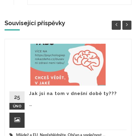
Související příspěvky
Jak jsi na tom v dnešní době ty???
25
...
ÚNO
Mládež a EU
,
Nepřehlédněte
,
Občan a společnost
...