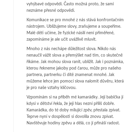
vyhýbavé odpovědi. Často možná proto, že sami
neznáme přesné odpovědi.
Komunikace se pro mnohé z nás stává konfrontačním
nástrojem. Ubližujeme slovy, zraňujeme a soupeříme.
Malé děti učíme, že fyzické násilí není přiměřené,
zapomínáme je ale učit uvážlivě mluvit.
Mnoho z nás nechápe důležitost slova. Nikdo nás
nenaučil vážit slova a přemýšlet nad tím, co skutečně
říkáme. Jak mohou slova ranit, ublížit. Jak i poznámka,
kterou řekneme jakoby pod čarou, může pro našeho
partnera, partnerku či dítě znamenat mnohé. Jak
můžeme lehce jen pomocí slova nalomit důvěru, která
je pro naše vztahy klíčovou.
Vzpomínám si na příběh mé kamarádky. Její babička jí
kdysi v dětství řekla, že její hlas nezní příliš dobře.
Kamarádka, do té doby milující zpěv, přestala zpívat.
Teprve nyní v dospělosti si dovolila znovu zpívat.
Navštěvuje hodiny zpěvu a dělá, co jí přináší radost.