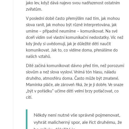
jako lev, když dává najevo svou nadřazenost ostatním
zvířatům.
V poslední době často přemýšlím nad tím, jak mohou
slova ranit, jak mohou být různě interpretována, jak
umíme – případně neumíme – komunikovat. Na své
dceři vidím své vlastní komunikační nedostatky. Víc než
kdy jindy si uvědomuji, jak je důležité děti naučit
komunikovat. Jak to, co vidíme doma, přenášíme do
našich vztahů.
Dítě začíná komunikovat dávno před tím, než porozumí
slovům a než slova vysloví. Vnímá tón hlasu, náladu
druhého, atmosféru doma. Často může být zmatené.
Maminka pláče, ale zároveň říká, že je jí dobře. Ve snaze
„být v pořádku“ učíme děti velmi brzy potlačovat, co
cítí.
Někdy není nutné vše správně pojmenovat,
vyhrát malicherný spor, ale říct druhému, že