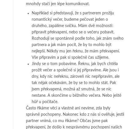
mnohdy stačí jen lépe komunikovat.
Například si představuji, že s partnerem prožiju
romantický večer, budeme pečovat jeden o
druhého, zapálíme svíčku. Mám dvě možnosti:
připravit překvapení, nebo se o večeru pobavit.
Rozhoduji se spontánně podle toho, jak znám svého
partnera a jak mám pocit, že by to mohlo být
nejlepší. Někdy mu jen řeknu, že mám překvapení.
Vše připravím a pak si společně čas užijeme.
Jindy se o tom pobavíme. Řeknu, jak bych chtěla
prožít večer a společně si jej připravíme. Ale jsou i
dny, kdy nic neřeknu, zároveň nic nepřipravím, ale
tak nějak očekávám, že by se to mohlo stát. Pak
jsem překvapená, možná až smutná, že se nic
nestane. A skončíme u běžného večera. Nebo ještě
hůř u počítače.
Často říkáme věci a vlastně ani nevíme, zda byly
správně pochopeny. Nakonec kdo z nás si ověřuje, jestli
partner vnímá, co mu říkáme? Občas jsme pak
překvapení, že došlo k nesprávnému pochopení našich