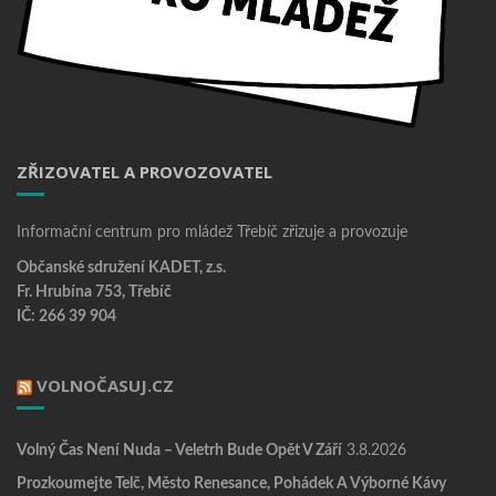
ZŘIZOVATEL A PROVOZOVATEL
Informační centrum pro mládež Třebíč zřizuje a provozuje
Občanské sdružení KADET, z.s.
Fr. Hrubína 753, Třebíč
IČ: 266 39 904
VOLNOČASUJ.CZ
Volný Čas Není Nuda – Veletrh Bude Opět V Září
3.8.2026
Prozkoumejte Telč, Město Renesance, Pohádek A Výborné Kávy