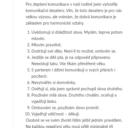
Pro zlepšení komunikace v naší rodině jsem vytvořila
komunikační desatero. Vím, že toto desatero je pro nás
velkou výzvou, ale vnímám, že dobrá komunikace je
základem pro harmonické vztahy.
Uvědomuji si důležitost slova. Myslím, teprve potom
mluvím.
Mluvím pravdivě.
Dodržuji své sliby. Není-li to možné, omluvím se.
Jestliže se dítě ptá, je na odpověď připraveno.
Neexistují tabu. Vše říkám přiměřeně věku.
S parterem i dětmi komunikuji o svých přáních i
pocitech.
Nevytvářím si domněnky.
Ověřuji si, zda jsem správně pochopil slova druhého.
Používám milá slova. Druhého chválím, oceňuji a
vyjadřuji lásku.
Omlouvám se, používám slovo promiň.
Vyjadřuji vděčnost – děkuji.
Osobně se ve svém životě řídím ještě jedním pravidlem.
Na každou negativní větu musí přijít minimálně tři