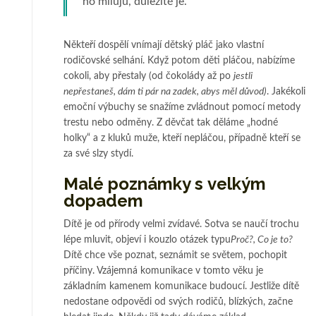
ho miluju, důležité je.
Někteří dospělí vnímají dětský pláč jako vlastní
rodičovské selhání. Když potom děti pláčou, nabízíme
cokoli, aby přestaly (od čokolády až po
jestli
nepřestaneš, dám ti pár na zadek, abys měl důvod)
. Jakékoli
emoční výbuchy se snažíme zvládnout pomocí metody
trestu nebo odměny. Z děvčat tak děláme „hodné
holky“ a z kluků muže, kteří nepláčou, případně kteří se
za své slzy stydí.
Malé poznámky s velkým
dopadem
Dítě je od přírody velmi zvídavé. Sotva se naučí trochu
lépe mluvit, objeví i kouzlo otázek typu
Proč?, Co je to?
Dítě chce vše poznat, seznámit se světem, pochopit
příčiny. Vzájemná komunikace v tomto věku je
základním kamenem komunikace budoucí. Jestliže dítě
nedostane odpovědi od svých rodičů, blízkých, začne