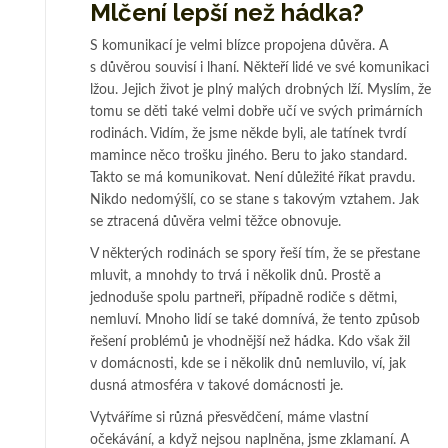
Mlčení lepší než hádka?
S komunikací je velmi blízce propojena důvěra. A
s důvěrou souvisí i lhaní. Někteří lidé ve své komunikaci
lžou. Jejich život je plný malých drobných lží. Myslím, že
tomu se děti také velmi dobře učí ve svých primárních
rodinách. Vidím, že jsme někde byli, ale tatínek tvrdí
mamince něco trošku jiného. Beru to jako standard.
Takto se má komunikovat. Není důležité říkat pravdu.
Nikdo nedomýšlí, co se stane s takovým vztahem. Jak
se ztracená důvěra velmi těžce obnovuje.
V některých rodinách se spory řeší tím, že se přestane
mluvit, a mnohdy to trvá i několik dnů. Prostě a
jednoduše spolu partneři, případně rodiče s dětmi,
nemluví. Mnoho lidí se také domnívá, že tento způsob
řešení problémů je vhodnější než hádka. Kdo však žil
v domácnosti, kde se i několik dnů nemluvilo, ví, jak
dusná atmosféra v takové domácnosti je.
Vytváříme si různá přesvědčení, máme vlastní
očekávání, a když nejsou naplněna, jsme zklamaní. A