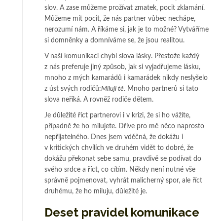
slov. A zase můžeme prožívat zmatek, pocit zklamání.
Můžeme mít pocit, že nás partner vůbec nechápe,
nerozumí nám. A říkáme si, jak je to možné? Vytváříme
si domněnky a domníváme se, že jsou realitou.
V naší komunikaci chybí slova lásky. Přestože každý
z nás preferuje jiný způsob, jak si vyjadřujeme lásku,
mnoho z mých kamarádů i kamarádek nikdy neslyšelo
z úst svých rodičů:
Miluji tě
. Mnoho partnerů si tato
slova neříká. A rovněž rodiče dětem.
Je důležité říct partnerovi i v krizi, že si ho vážíte,
případně že ho milujete. Dříve pro mě něco naprosto
nepřijatelného. Dnes jsem vděčná, že dokážu i
v kritických chvílích ve druhém vidět to dobré, že
dokážu překonat sebe samu, pravdivě se podívat do
svého srdce a říct, co cítím. Někdy není nutné vše
správně pojmenovat, vyhrát malicherný spor, ale říct
druhému, že ho miluju, důležité je.
Deset pravidel komunikace